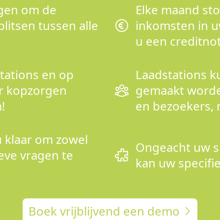
rgen om de
Elke maand sto
plitsen tussen alle
inkomsten in 
u een creditnot
tations en op
Laadstations k
er kopzorgen
gemaakt worde
!
en bezoekers, m
u klaar om zowel
Ongeacht uw sit
ieve vragen te
kan uw specif
Boek vrijblijvend een demo