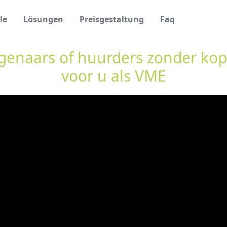
le
Lösungen
Preisgestaltung
Faq
igenaars of huurders zonder kop
voor u als VME