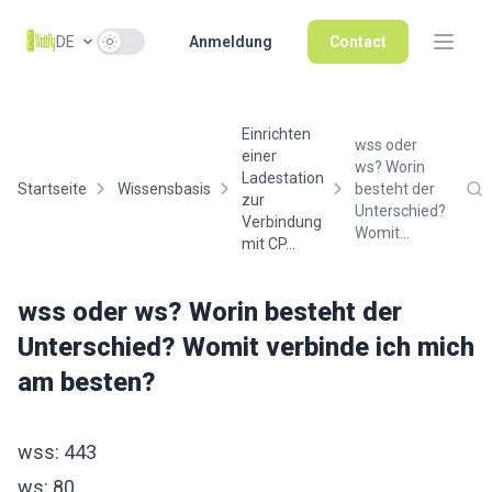
Use setting
DE
Anmeldung
Contact
Einrichten
wss oder
einer
ws? Worin
Ladestation
Startseite
Wissensbasis
besteht der
zur
Unterschied?
Verbindung
Womit...
mit CP...
wss oder ws? Worin besteht der
Unterschied? Womit verbinde ich mich
am besten?
wss: 443
ws: 80