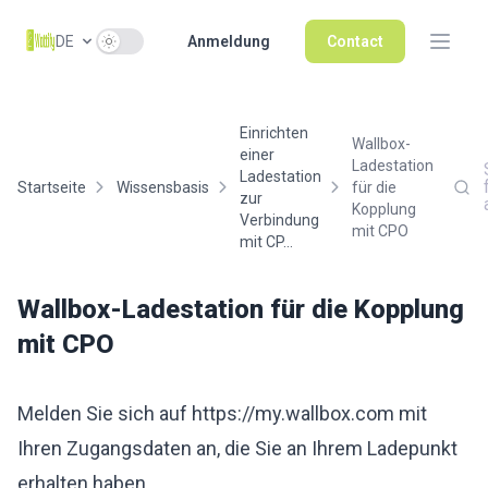
Use setting
DE
Anmeldung
Contact
Einrichten
Wallbox-
einer
Ladestation
Ladestation
Startseite
Wissensbasis
für die
zur
Kopplung
Verbindung
mit CPO
mit CP...
Wallbox-Ladestation für die Kopplung
mit CPO
Melden Sie sich auf
https://my.wallbox.com
mit
Ihren Zugangsdaten an, die Sie an Ihrem Ladepunkt
erhalten haben.