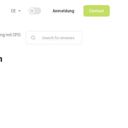
Use setting
DE
Anmeldung
Contact
ung mit CPO
n