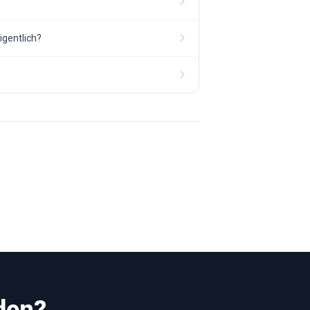
igentlich?
den?