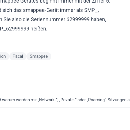
appee Gerätes beginnt immer mit der Ziffer 6.
iert sich das smappee-Gerät immer als SMP_,
n Sie also die Seriennummer 62999999 haben,
SMP_62999999 heißen.
tion
Fiscal
Smappee
und warum werden mir „Network-“, „Private-“ oder „Roaming“-Sitzungen 