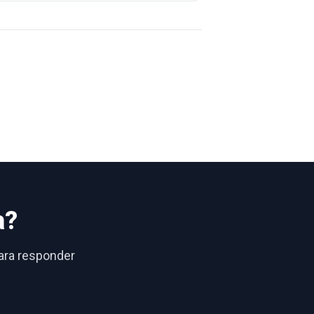
a?
para responder