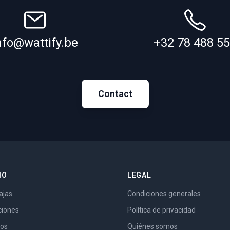
nfo@wattify.be
+32 78 488 5
Contact
IO
LEGAL
ajas
Condiciones generales
ciones
Política de privacidad
ios
Quiénes somos