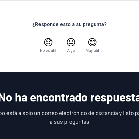
¿Responde esto a su pregunta?
😞
😐
😊
No es útil
Algo
Muy útil
No ha encontrado respuest
o está a sólo un correo electrónico de distancia y listo 
a sus preguntas