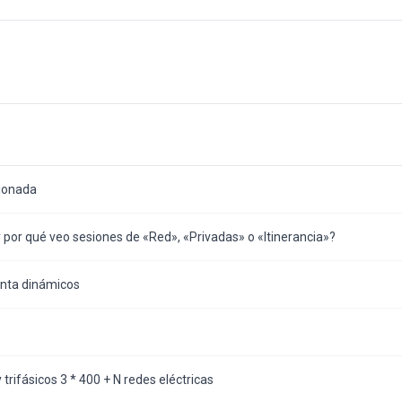
cionada
y por qué veo sesiones de «Red», «Privadas» o «Itinerancia»?
enta dinámicos
trifásicos 3 * 400 + N redes eléctricas