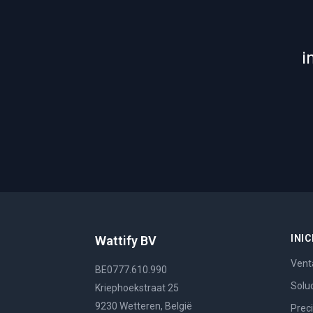
i
INIC
Wattify BV
Vent
BE0777.610.990
Solu
Kriephoekstraat 25
9230 Wetteren, België
Prec