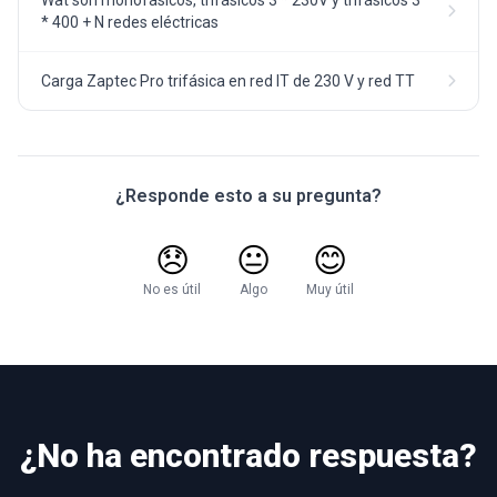
Wat son monofásicos, trifásicos 3 * 230V y trifásicos 3
* 400 + N redes eléctricas
Carga Zaptec Pro trifásica en red IT de 230 V y red TT
¿Responde esto a su pregunta?
😞
😐
😊
No es útil
Algo
Muy útil
¿No ha encontrado respuesta?