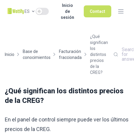
Inicio
Use setting
ES
de
Contact
sesión
¿Qué
significan
los
Searc
Base de
Facturación
for
Inicio
distintos
conocimientos
fraccionada
answ
precios
de la
CREG?
¿Qué significan los distintos precios
de la CREG?
En el panel de control siempre puede ver los últimos
precios de la CREG.