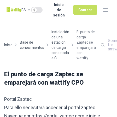
Inicio
Use setting
ES
de
Contact
sesión
Instalación
El punto de
de una
carga
Sear
Base de
estación
Zaptec se
for
Inicio
conocimientos
de carga
emparejará
answ
conectada
con
a C...
wattify...
El punto de carga Zaptec se
emparejará con wattify CPO
Portal Zaptec
Para ello necesitará acceder al portal zaptec.
Navegue por
https://portal.zaptec.com
e inicie