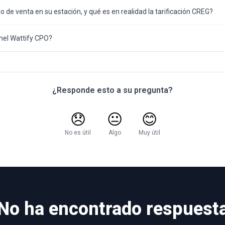
o de venta en su estación, y qué es en realidad la tarificación CREG?
el Wattify CPO?
¿Responde esto a su pregunta?
😞
😐
😊
No es útil
Algo
Muy útil
No ha encontrado respuest