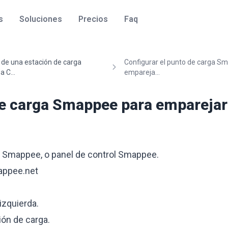
s
Soluciones
Precios
Faq
n de una estación de carga
Configurar el punto de carga S
 C...
empareja...
 de carga Smappee para empareja
al Smappee, o panel de control Smappee.
appee.net
izquierda.
ión de carga.