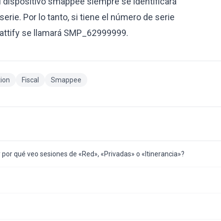
, el dispositivo smappee siempre se identificará
ie. Por lo tanto, si tiene el número de serie
wattify se llamará SMP_62999999.
tion
Fiscal
Smappee
y por qué veo sesiones de «Red», «Privadas» o «Itinerancia»?