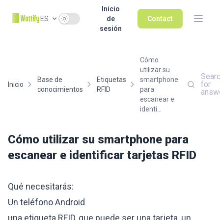
Inicio
Use setting
ES
de
Contact
sesión
Cómo
utilizar su
Sear
Base de
Etiquetas
smartphone
for
Inicio
conocimientos
RFID
para
answ
escanear e
identi...
Cómo utilizar su smartphone para
escanear e identificar tarjetas RFID
Qué necesitarás:
Un teléfono Android
una etiqueta RFID, que puede ser una tarjeta, un