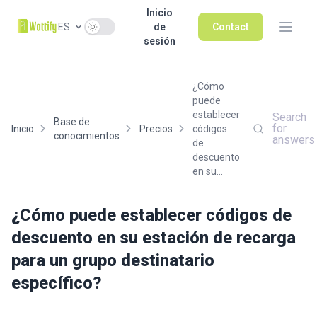
Inicio
Use setting
ES
de
Contact
sesión
¿Cómo
puede
establecer
Search
Base de
for
Inicio
Precios
códigos
conocimientos
answers
de
descuento
en su...
¿Cómo puede establecer códigos de
descuento en su estación de recarga
para un grupo destinatario
específico?