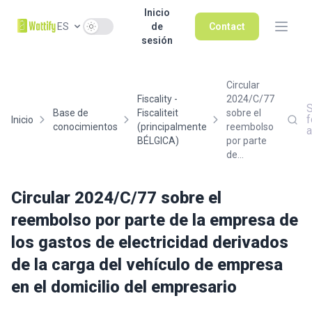
Inicio
Use setting
ES
de
Contact
sesión
Circular
Fiscality -
2024/C/77
S
Base de
Fiscaliteit
sobre el
f
Inicio
conocimientos
(principalmente
reembolso
BÉLGICA)
por parte
de...
Circular 2024/C/77 sobre el
reembolso por parte de la empresa de
los gastos de electricidad derivados
de la carga del vehículo de empresa
en el domicilio del empresario