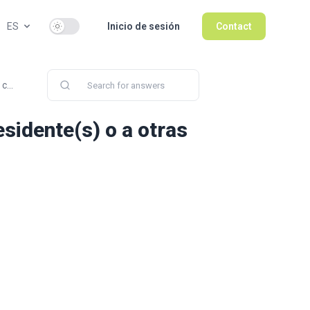
Use setting
ES
Inicio de sesión
Contact
c...
sidente(s) o a otras