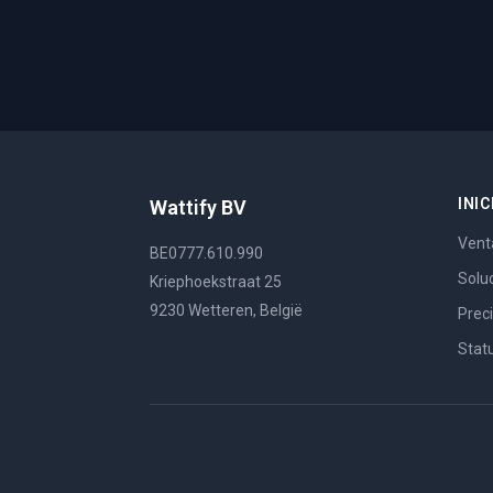
INIC
Wattify BV
Vent
BE0777.610.990
Solu
Kriephoekstraat 25
9230 Wetteren, België
Prec
Stat