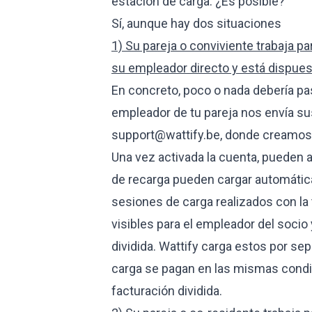
estación de carga. ¿Es posible?
Sí, aunque hay dos situaciones
1) Su pareja o conviviente trabaja p
su empleador directo y está dispuest
En concreto, poco o nada debería pas
empleador de tu pareja nos envía su
support@wattify.be
, donde creamos
Una vez activada la cuenta, pueden añ
de recarga pueden cargar automátic
sesiones de carga realizados con la 
visibles para el empleador del soci
dividida. Wattify carga estos por s
carga se pagan en las mismas condic
facturación dividida.