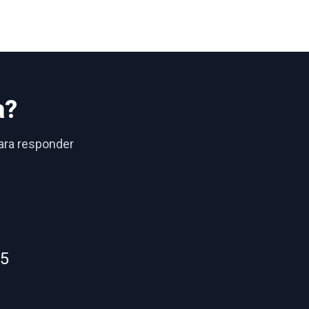
a?
para responder
55