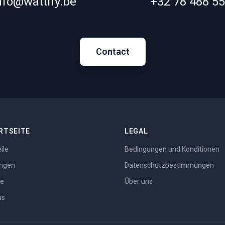
nfo@wattify.be
+32 78 488 5
Contact
RTSEITE
LEGAL
ile
Bedingungen und Konditionen
ngen
Datenschutzbestimmungen
se
Über uns
us