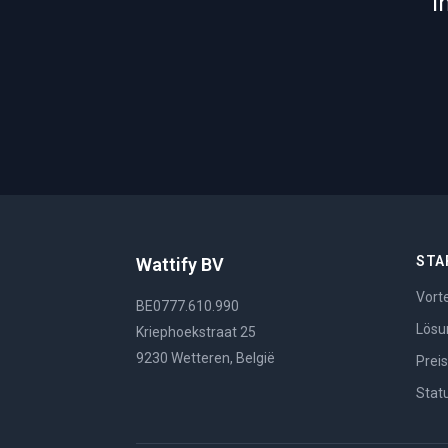
i
STA
Wattify BV
Vorte
BE0777.610.990
Lösu
Kriephoekstraat 25
9230 Wetteren, België
Prei
Stat