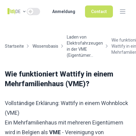
Use setting
DE
Anmeldung
Contact
Laden von
Wie funktion
Elektrofahrzeugen
Startseite
Wissensbasis
Wattify in e
in der VME
Mehrfamilien
(Eigentümer...
Wie funktioniert Wattify in einem
Mehrfamilienhaus (VME)?
Vollständige Erklärung: Wattify in einem Wohnblock
(VME)
Ein Mehrfamilienhaus mit mehreren Eigentümern
wird in Belgien als
VME
- Vereinigung von