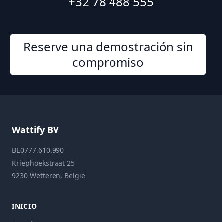
+32 78 488 555
Reserve una demostración sin
compromiso
Wattify BV
BE0777.610.990
Kriephoekstraat 25
9230 Wetteren, België
INICIO