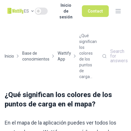
Inicio
Use setting
ES
de
Contact
sesión
¿Qué
significan
los
Search
Base de
Wattify
colores
for
Inicio
conocimientos
App
de los
answers
puntos
de
carga...
¿Qué significan los colores de los
puntos de carga en el mapa?
En el mapa de la aplicación puedes ver todos los