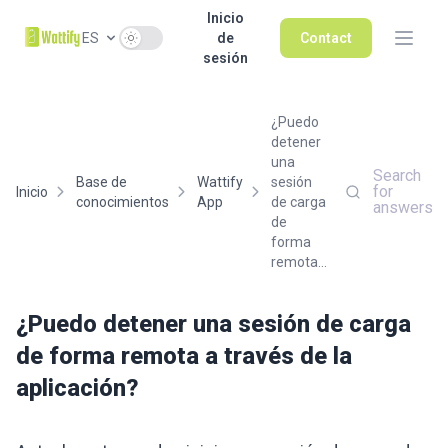
Inicio
Use setting
ES
de
Contact
sesión
¿Puedo
detener
una
Search
Base de
Wattify
sesión
for
Inicio
conocimientos
App
de carga
answers
de
forma
remota...
¿Puedo detener una sesión de carga
de forma remota a través de la
aplicación?