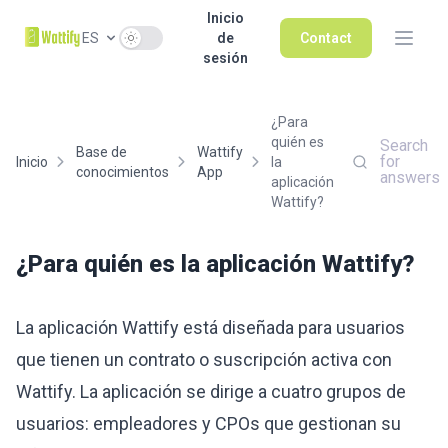
Inicio
Use setting
ES
de
Contact
sesión
¿Para
quién es
Search
Base de
Wattify
for
Inicio
la
conocimientos
App
answers
aplicación
Wattify?
¿Para quién es la aplicación Wattify?
La aplicación Wattify está diseñada para usuarios
que tienen un contrato o suscripción activa con
Wattify. La aplicación se dirige a cuatro grupos de
usuarios: empleadores y CPOs que gestionan su