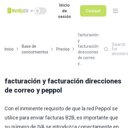
Inicio
Use setting
ES
de
Contact
sesión
facturación
y
Search
Base de
facturación
for
Inicio
Precios
conocimientos
direcciones
answer
de correo
y...
facturación y facturación direcciones
de correo y peppol
Con el inminente requisito de que la red Peppol se
utilice para enviar facturas B2B, es importante que
su número de IVA se introduzca correctamente en