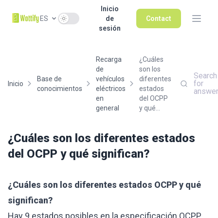
Inicio
Use setting
ES
de
Contact
sesión
Recarga
¿Cuáles
de
son los
Search
Base de
vehículos
diferentes
for
Inicio
conocimientos
eléctricos
estados
answe
en
del OCPP
general
y qué...
¿Cuáles son los diferentes estados
del OCPP y qué significan?
¿Cuáles son los diferentes estados OCPP y qué
significan?
Hay 9 estados posibles en la especificación OCPP.