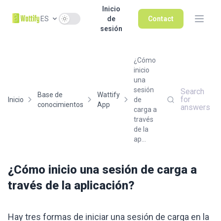
Inicio
Use setting
ES
de
Contact
sesión
¿Cómo
inicio
una
sesión
Search
Base de
Wattify
for
Inicio
de
conocimientos
App
answers
carga a
través
de la
ap...
¿Cómo inicio una sesión de carga a
través de la aplicación?
Hay tres formas de iniciar una sesión de carga en la