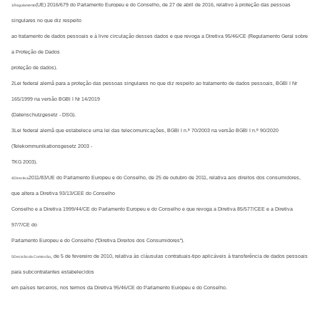
(UE) 2016/679 do Parlamento Europeu e do Conselho, de 27 de abril de 2016, relativo à proteção das pessoas 
1Regulamento
singulares no que diz respeito
ao tratamento de dados pessoais e à livre circulação desses dados e que revoga a Diretiva 95/46/CE (Regulamento Geral sobre 
a Proteção de Dados
proteção de dados).
2Lei federal alemã para a proteção das pessoas singulares no que diz respeito ao tratamento de dados pessoais, BGBl I Nr 
165/1999 na versão BGBl I Nr 14/2019
(Datenschutzgesetz - DSG).
3Lei federal alemã que estabelece uma lei das telecomunicações, BGBl I n.º 70/2003 na versão BGBl I n.º 90/2020 
(Telekommunikationsgesetz 2003 -
TKG 2003).
2011/83/UE do Parlamento Europeu e do Conselho, de 25 de outubro de 2011, relativa aos direitos dos consumidores, 
4Directiva
que altera a Diretiva 93/13/CEE do Conselho
Conselho e a Diretiva 1999/44/CE do Parlamento Europeu e do Conselho e que revoga a Diretiva 85/577/CEE e a Diretiva 
97/7/CE do
Parlamento Europeu e do Conselho ("Diretiva Direitos dos Consumidores").
, de 5 de fevereiro de 2010, relativa às cláusulas contratuais-tipo aplicáveis à transferência de dados pessoais 
5Decisão da Comissão
para subcontratantes estabelecidos
em países terceiros, nos termos da Diretiva 95/46/CE do Parlamento Europeu e do Conselho.