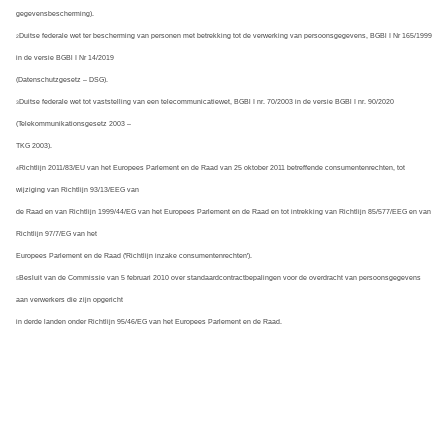
gegevensbescherming).
Duitse federale wet ter bescherming van personen met betrekking tot de verwerking van persoonsgegevens, BGBl I Nr 165/1999 
2
in de versie BGBl I Nr 14/2019
(Datenschutzgesetz – DSG).
Duitse federale wet tot vaststelling van een telecommunicatiewet, BGBl I nr. 70/2003 in de versie BGBl I nr. 90/2020 
3
(Telekommunikationsgesetz 2003 –
TKG 2003).
Richtlijn 2011/83/EU van het Europees Parlement en de Raad van 25 oktober 2011 betreffende consumentenrechten, tot 
4
wijziging van Richtlijn 93/13/EEG van
de Raad en van Richtlijn 1999/44/EG van het Europees Parlement en de Raad en tot intrekking van Richtlijn 85/577/EEG en van 
Richtlijn 97/7/EG van het
Europees Parlement en de Raad ('Richtlijn inzake consumentenrechten').
Besluit van de Commissie van 5 februari 2010 over standaardcontractbepalingen voor de overdracht van persoonsgegevens 
5
aan verwerkers die zijn opgericht
in derde landen onder Richtlijn 95/46/EG van het Europees Parlement en de Raad.