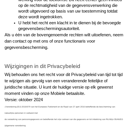
op de rechtmatigheid van de gegevensverwerking die 
wordt uitgevoerd op basis van uw toestemming totdat 
deze wordt ingetrokken.
U hebt het recht een klacht in te dienen bij de bevoegde 
gegevensbeschermingsautoriteit.
Als u één van de bovengenoemde rechten wilt uitoefenen, neem 
dan contact op met ons of onze functionaris voor 
gegevensbescherming.
Wijzigingen in dit Privacybeleid
Wij behouden ons het recht voor dit Privacybeleid van tijd tot tijd 
te wijzigen als gevolg van een veranderende feitelijke of 
juridische situatie. U kunt de huidige versie op elk gewenst 
moment vinden op onze Mobiele betaalsite.
Versie: oktober 2024
Verordening (EU) 2016/679 van het Europees Parlement en de Raad van 27 april 2016 betreffende de bescherming van 
1
natuurlijke personen in verband met
de verwerking van persoonsgegevens en betreffende het vrije verkeer van die gegevens en tot intrekking van Richtlijn 95/46/EG 
(algemene verordening