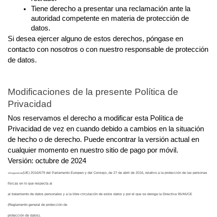
Tiene derecho a presentar una reclamación ante la 
autoridad competente en materia de protección de 
datos.
Si desea ejercer alguno de estos derechos, póngase en 
contacto con nosotros o con nuestro responsable de protección 
de datos.
Modificaciones de la presente Política de 
Privacidad
Nos reservamos el derecho a modificar esta Política de 
Privacidad de vez en cuando debido a cambios en la situación 
de hecho o de derecho. Puede encontrar la versión actual en 
cualquier momento en nuestro sitio de pago por móvil.
Versión: octubre de 2024
(UE) 2016/679 del Parlamento Europeo y del Consejo, de 27 de abril de 2016, relativo a la protección de las personas 
1Reglamento
físicas en lo que respecta al
al tratamiento de datos personales y a la libre circulación de estos datos y por el que se deroga la Directiva 95/46/CE 
(Reglamento general de protección de
protección de datos).