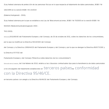
2Ley federal alemana de protección de las personas físicas en lo que respecta al tratamiento de datos personales, BGBl I Nr 
165/1999 en la versión BGBl I Nr 14/2019
(Datenschutzgesetz - DSG).
3Ley federal alemana por la que se establece una Ley de Telecomunicaciones, BGBl I Nr 70/2003 en la versión BGBl I Nr 
90/2020 (Telekommunikationsgesetz 2003 -
TKG 2003).
2011/83/UE del Parlamento Europeo y del Consejo, de 25 de octubre de 2011, sobre los derechos de los consumidores, 
4Directiva
por la que se modifican la Directiva 93/13/CEE del Consejo
del Consejo y la Directiva 1999/44/CE del Parlamento Europeo y del Consejo y por la que se derogan la Directiva 85/577/CEE y 
la Directiva 97/7/CE del
Parlamento Europeo y del Consejo ("Directiva sobre derechos de los consumidores").
, de 5 de febrero de 2010, relativa a las cláusulas contractuales tipo para la transferencia de datos personales 
5Decisión de la Comisión
terceros países
conformidad
a los encargados del tratamiento establecidos en
de
con la Directiva 95/46/CE.
en terceros países con arreglo a la Directiva 95/46/CE del Parlamento Europeo y del Consejo.