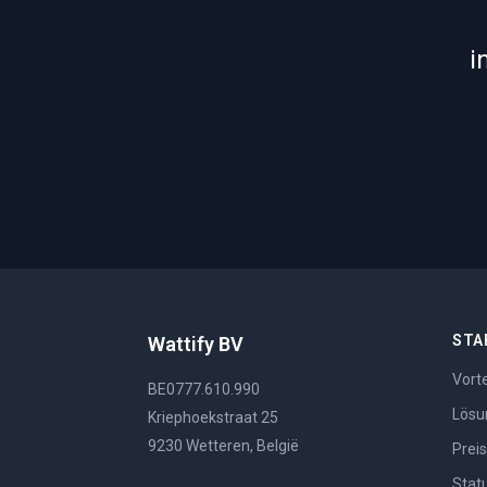
i
STA
Wattify BV
Vorte
BE0777.610.990
Lösu
Kriephoekstraat 25
9230 Wetteren, België
Prei
Stat